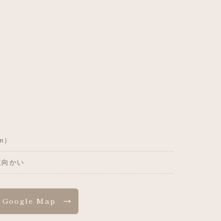
m）
立向かい
Google Map