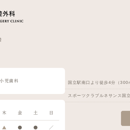
階
小児歯科
国立駅南口より徒歩4分（300
スポーツクラブルネサンス国
木
金
土
日
▲
●
●
／