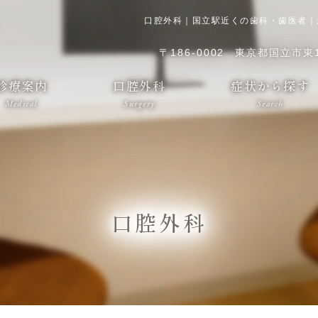
口腔外科｜国立駅近くの歯科・歯医者｜
〒186-0002
東京都国立市東1-
診療案内
口腔外科
症状から探す
Medical
Surgery
Search
口腔外科