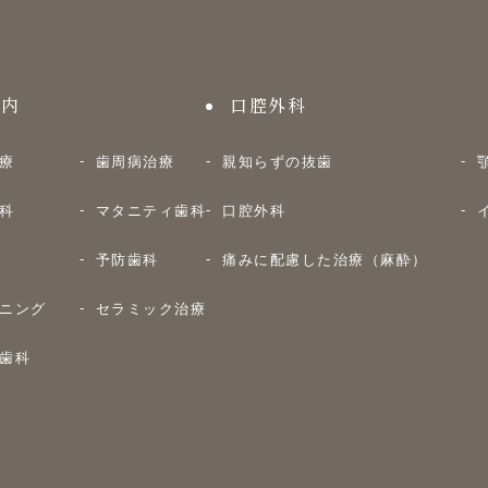
案内
口腔外科
療
歯周病治療
親知らずの抜歯
科
マタニティ歯科
口腔外科
予防歯科
痛みに配慮した治療（麻酔）
ニング
セラミック治療
歯科